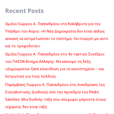
a
Recent Posts
r
c
Ομιλία Γιώργου Α. Παπανδρέου στα Καλάβρυτα για την
h
Ύπαιθρο του Αύριο: «Η Νέα Δημοκρατία δεν είναι απλώς
f
ανίκανη να αντιμετωπίσει το σύστημα. Λειτουργεί με αυτό
o
και το τροφοδοτεί»
r
Ομιλία Γιώργου Α. Παπανδρέου στο 4ο τακτικό Συνέδριο
:
του ΠΑΣΟΚ-Κίνημα Αλλαγής: Να κάνουμε τη λέξη
«Δημοκρατία» ξανά επικίνδυνη για τα κατεστημένα – και
λυτρωτική για τους πολλούς.
Παρέμβαση Γιώργου Α. Παπανδρέου στη συνεδρίαση της
Σοσιαλιστικής Διεθνούς υπό την προεδρία του Pedro
Sánchez: Μια διεθνής τάξη που υποχωρεί μπροστά στους
ισχυρούς δεν είναι τάξη