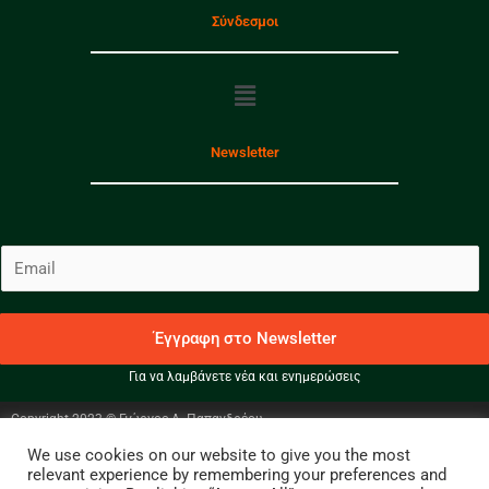
Σύνδεσμοι
Menu
Newsletter
E
m
a
i
Έγγραφη στο Newsletter
l
Για να λαμβάνετε νέα και ενημερώσεις
*
Copyright 2023 © Γιώργος Α. Παπανδρέου
We use cookies on our website to give you the most
Facebook
Instagram
Twitter
relevant experience by remembering your preferences and