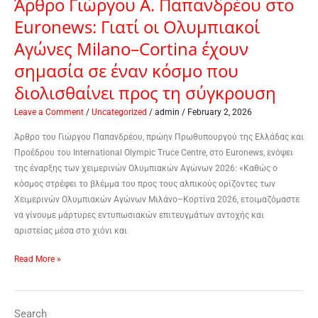
Άρθρο Γιώργου Α. Παπανδρέου στο
σημασία
Euronews: Γιατί οι Ολυμπιακοί
σε
έναν
Αγώνες Milano–Cortina έχουν
κόσμο
σημασία σε έναν κόσμο που
που
διολισθαίνει
διολισθαίνει προς τη σύγκρουση
προς
Leave a Comment
/
Uncategorized
/
admin
/
February 2, 2026
τη
σύγκρουση
Άρθρο του Γιώργου Παπανδρέου, πρώην Πρωθυπουργού της Ελλάδας και
Προέδρου του International Olympic Truce Centre, στο Euronews, ενόψει
της έναρξης των χειμερινών Ολυμπιακών Αγώνων 2026: «Καθώς ο
κόσμος στρέφει το βλέμμα του προς τους αλπικούς ορίζοντες των
Χειμερινών Ολυμπιακών Αγώνων Μιλάνο–Κορτίνα 2026, ετοιμαζόμαστε
να γίνουμε μάρτυρες εντυπωσιακών επιτευγμάτων αντοχής και
αριστείας μέσα στο χιόνι και
Read More »
Search