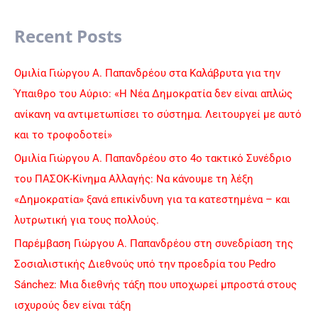
e
a
Recent Posts
r
c
Ομιλία Γιώργου Α. Παπανδρέου στα Καλάβρυτα για την
h
Ύπαιθρο του Αύριο: «Η Νέα Δημοκρατία δεν είναι απλώς
f
ανίκανη να αντιμετωπίσει το σύστημα. Λειτουργεί με αυτό
o
και το τροφοδοτεί»
r
Ομιλία Γιώργου Α. Παπανδρέου στο 4ο τακτικό Συνέδριο
:
του ΠΑΣΟΚ-Κίνημα Αλλαγής: Να κάνουμε τη λέξη
«Δημοκρατία» ξανά επικίνδυνη για τα κατεστημένα – και
λυτρωτική για τους πολλούς.
Παρέμβαση Γιώργου Α. Παπανδρέου στη συνεδρίαση της
Σοσιαλιστικής Διεθνούς υπό την προεδρία του Pedro
Sánchez: Μια διεθνής τάξη που υποχωρεί μπροστά στους
ισχυρούς δεν είναι τάξη