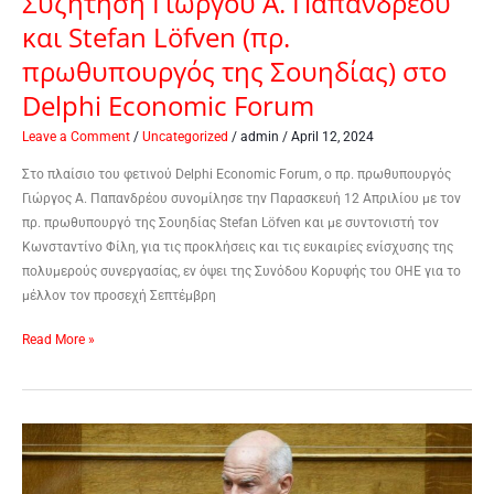
Συζήτηση Γιώργου Α. Παπανδρέου
και Stefan Löfven (πρ.
πρωθυπουργός της Σουηδίας) στο
Delphi Economic Forum
Leave a Comment
/
Uncategorized
/
admin
/
April 12, 2024
Στο πλαίσιο του φετινού Delphi Economic Forum, ο πρ. πρωθυπουργός
Γιώργος Α. Παπανδρέου συνομίλησε την Παρασκευή 12 Απριλίου με τον
πρ. πρωθυπουργό της Σουηδίας Stefan Löfven και με συντονιστή τον
Κωνσταντίνο Φίλη, για τις προκλήσεις και τις ευκαιρίες ενίσχυσης της
πολυμερούς συνεργασίας, εν όψει της Συνόδου Κορυφής του ΟΗΕ για το
μέλλον τον προσεχή Σεπτέμβρη
Read More »
Ομιλία
Γιώργου
Α.