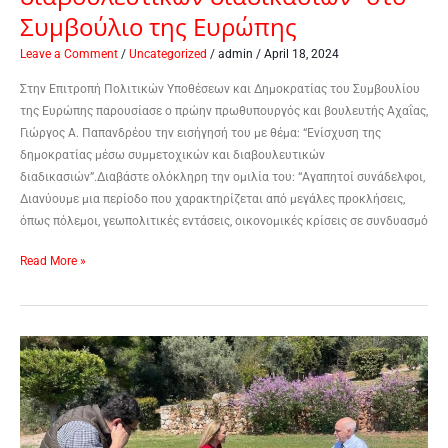
Συμβούλιο της Ευρώπης
Leave a Comment
/
Uncategorized
/
admin
/
April 18, 2024
Στην Επιτροπή Πολιτικών Υποθέσεων και Δημοκρατίας του Συμβουλίου
της Ευρώπης παρουσίασε ο πρώην πρωθυπουργός και βουλευτής Αχαΐας,
Γιώργος Α. Παπανδρέου την εισήγησή του με θέμα: “Ενίσχυση της
δημοκρατίας μέσω συμμετοχικών και διαβουλευτικών
διαδικασιών”.Διαβάστε ολόκληρη την ομιλία του: “Αγαπητοί συνάδελφοι,
Διανύουμε μια περίοδο που χαρακτηρίζεται από μεγάλες προκλήσεις,
όπως πόλεμοι, γεωπολιτικές εντάσεις, οικονομικές κρίσεις σε συνδυασμό
Read More »
Συνέντευξη
Γιώργου
Α.
Παπανδρέου
στο