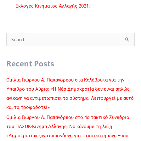
Εκλογές Κινήματος Αλλαγής 2021,
S
e
a
Recent Posts
r
c
Ομιλία Γιώργου Α. Παπανδρέου στα Καλάβρυτα για την
h
Ύπαιθρο του Αύριο: «Η Νέα Δημοκρατία δεν είναι απλώς
f
ανίκανη να αντιμετωπίσει το σύστημα. Λειτουργεί με αυτό
o
και το τροφοδοτεί»
r
Ομιλία Γιώργου Α. Παπανδρέου στο 4ο τακτικό Συνέδριο
:
του ΠΑΣΟΚ-Κίνημα Αλλαγής: Να κάνουμε τη λέξη
«Δημοκρατία» ξανά επικίνδυνη για τα κατεστημένα – και