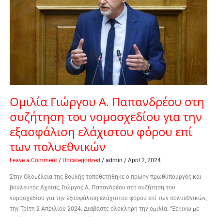
Παπανδρέου
στη
συζήτηση
του
νομοσχεδίου
για
την
εξασφάλιση
ελάχιστου
Ομιλία Γιώργου Α. Παπανδρέου στη
φόρου
συζήτηση του νομοσχεδίου για την
επί
των
εξασφάλιση ελάχιστου φόρου επί
πολυεθνικών
των πολυεθνικών
Leave a Comment
/
Uncategorized
/
admin
/
April 2, 2024
Στην Ολομέλεια της Βουλής τοποθετήθηκε ο πρώην πρωθυπουργός και
βουλευτής Αχαίας, Γιώργος Α. Παπανδρέου στη συζήτηση του
νομοσχεδίου για την εξασφάλιση ελάχιστου φόρου επί των πολυεθνικών,
την Τρίτη 2 Απριλίου 2024. Διαβάστε ολόκληρη την ομιλία: “Ξεκινώ με