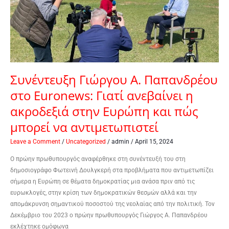
Euronews:
Γιατί
ανεβαίνει
η
ακροδεξιά
στην
Ευρώπη
Συνέντευξη Γιώργου Α. Παπανδρέου
και
στο Euronews: Γιατί ανεβαίνει η
πώς
μπορεί
ακροδεξιά στην Ευρώπη και πώς
να
μπορεί να αντιμετωπιστεί
αντιμετωπιστεί
Leave a Comment
/
Uncategorized
/
admin
/
April 15, 2024
Ο πρώην πρωθυπουργός αναφέρθηκε στη συνέντευξή του στη
δημοσιογράφο Φωτεινή Δουλγκερή στα προβλήματα που αντιμετωπίζει
σήμερα η Ευρώπη σε θέματα δημοκρατίας μια ανάσα πριν από τις
ευρωκλογές, στην κρίση των δημοκρατικών θεσμών αλλά και την
απομάκρυνση σημαντικού ποσοστού της νεολαίας από την πολιτική. Τον
Δεκέμβριο του 2023 ο πρώην πρωθυπουργός Γιώργος Α. Παπανδρέου
εκλέχτηκε ομόφωνα