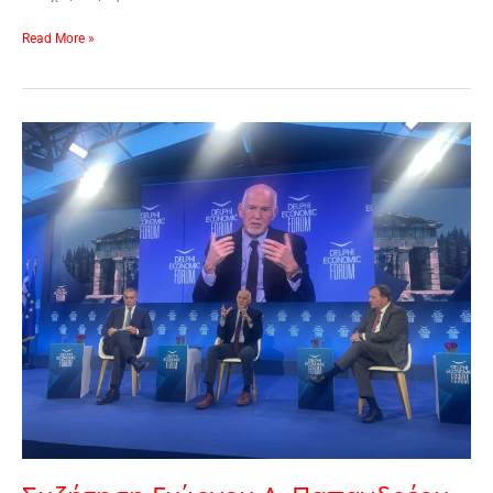
Read More »
Συζήτηση
Γιώργου
Α.
Παπανδρέου
και
Stefan
Löfven
(πρ.
πρωθυπουργός
της
Σουηδίας)
στο
Delphi
Economic
Forum