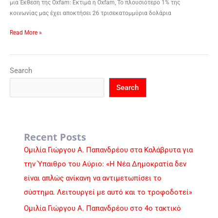
μια Έκθεση της Οxfam: Eκτιμά η Οxfam, Το πλουσιότερο 1% της
κοινωνίας μας έχει αποκτήσει 26 τρισεκατομμύρια δολάρια
Read More »
Search
Search
Recent Posts
Ομιλία Γιώργου Α. Παπανδρέου στα Καλάβρυτα για
την Ύπαιθρο του Αύριο: «Η Νέα Δημοκρατία δεν
είναι απλώς ανίκανη να αντιμετωπίσει το
σύστημα. Λειτουργεί με αυτό και το τροφοδοτεί»
Ομιλία Γιώργου Α. Παπανδρέου στο 4ο τακτικό