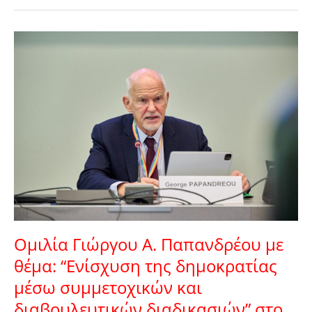
Ομιλία
Γιώργου
Α.
Παπανδρέου
με
θέμα:
“Ενίσχυση
της
δημοκρατίας
μέσω
συμμετοχικών
και
διαβουλευτικών
Ομιλία Γιώργου Α. Παπανδρέου με
διαδικασιών”
στο
θέμα: “Ενίσχυση της δημοκρατίας
Συμβούλιο
μέσω συμμετοχικών και
της
Ευρώπης
διαβουλευτικών διαδικασιών” στο