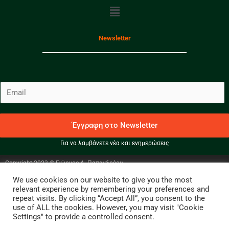
Menu
Newsletter
E
m
a
i
Έγγραφη στο Newsletter
l
Για να λαμβάνετε νέα και ενημερώσεις
*
Copyright 2023 © Γιώργος Α. Παπανδρέου
We use cookies on our website to give you the most
Facebook
Instagram
Twitter
relevant experience by remembering your preferences and
repeat visits. By clicking “Accept All”, you consent to the
use of ALL the cookies. However, you may visit "Cookie
Settings" to provide a controlled consent.