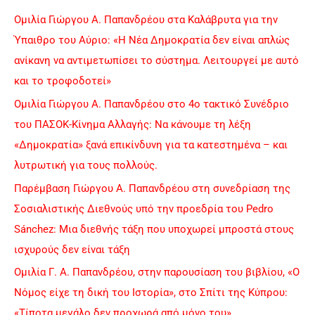
c
Ομιλία Γιώργου Α. Παπανδρέου στα Καλάβρυτα για την
h
Ύπαιθρο του Αύριο: «Η Νέα Δημοκρατία δεν είναι απλώς
f
ανίκανη να αντιμετωπίσει το σύστημα. Λειτουργεί με αυτό
o
και το τροφοδοτεί»
r
Ομιλία Γιώργου Α. Παπανδρέου στο 4ο τακτικό Συνέδριο
:
του ΠΑΣΟΚ-Κίνημα Αλλαγής: Να κάνουμε τη λέξη
«Δημοκρατία» ξανά επικίνδυνη για τα κατεστημένα – και
λυτρωτική για τους πολλούς.
Παρέμβαση Γιώργου Α. Παπανδρέου στη συνεδρίαση της
Σοσιαλιστικής Διεθνούς υπό την προεδρία του Pedro
Sánchez: Μια διεθνής τάξη που υποχωρεί μπροστά στους
ισχυρούς δεν είναι τάξη
Ομιλία Γ. Α. Παπανδρέου, στην παρουσίαση του βιβλίου, «Ο
Νόμος είχε τη δική του Ιστορία», στο Σπίτι της Κύπρου:
«Τίποτα μεγάλο δεν προχωρά από μόνο του»