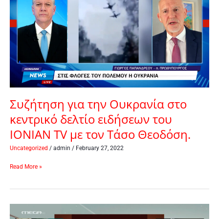
την
Ουκρανία
στο
κεντρικό
δελτίο
ειδήσεων
του
IONIAN
TV
με
Συζήτηση για την Ουκρανία στο
τον
κεντρικό δελτίο ειδήσεων του
Τάσο
IONIAN TV με τον Τάσο Θεοδόση.
Θεοδόση.
Uncategorized
/
admin
/
February 27, 2022
Read More »
Για