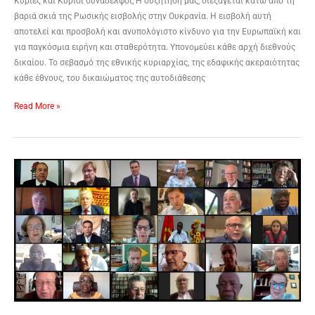
Κυρίες και Κύριοι συνάδελφοι, Η συζήτηση μας, διεξάγεται κάτω από τη
βαριά σκιά της Ρωσικής εισβολής στην Ουκρανία. Η εισβολή αυτή
αποτελεί και προσβολή και ανυπολόγιστο κίνδυνο για την Ευρωπαϊκή και
για παγκόσμια ειρήνη και σταθερότητα. Υπονομεύει κάθε αρχή διεθνούς
δικαίου. Το σεβασμό της εθνικής κυριαρχίας, της εδαφικής ακεραιότητας
κάθε έθνους, του δικαιώματος της αυτοδιάθεσης
Read More »
Δήλωση
Προέδρου
Σοσιαλιστικής
Διεθνούς
για
τις
Εξελίξεις
στην
Ουκρανία. ￼