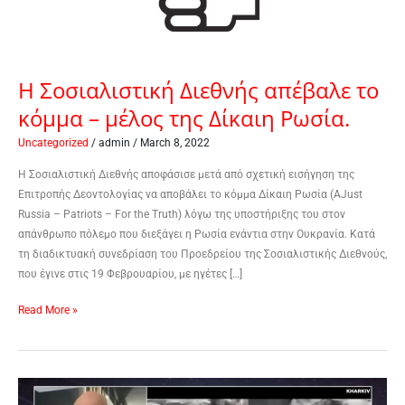
μέλος
της
Δίκαιη
Ρωσία.
Η Σοσιαλιστική Διεθνής απέβαλε το
κόμμα – μέλος της Δίκαιη Ρωσία.
Uncategorized
/
admin
/
March 8, 2022
Η Σοσιαλιστική Διεθνής αποφάσισε μετά από σχετική εισήγηση της
Επιτροπής Δεοντολογίας να αποβάλει το κόμμα Δίκαιη Ρωσία (AJust
Russia – Patriots – For the Truth) λόγω της υποστήριξης του στον
απάνθρωπο πόλεμο που διεξάγει η Ρωσία ενάντια στην Ουκρανία. Κατά
τη διαδικτυακή συνεδρίαση του Προεδρείου της Σοσιαλιστικής Διεθνούς,
που έγινε στις 19 Φεβρουαρίου, με ηγέτες […]
Read More »
Συνέντευξη