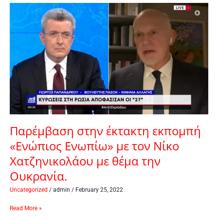
Παρέμβαση
στην
έκτακτη
εκπομπή
«Ενώπιος
Ενωπίω»
με
τον
Νίκο
Χατζηνικολάου
με
θέμα
Παρέμβαση στην έκτακτη εκπομπή
την
«Ενώπιος Ενωπίω» με τον Νίκο
Ουκρανία.
Χατζηνικολάου με θέμα την
Ουκρανία.
Uncategorized
/
admin
/
February 25, 2022
Read More »