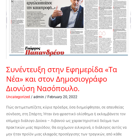
«Τα
Νέα»
και
στον
Δημοσιογράφο
Διονύση
Νασόπουλο.
Συνέντευξη στην Εφημερίδα «Τα
Νέα» και στον Δημοσιογράφο
Διονύση Νασόπουλο.
Uncategorized
/
admin
/
February 20, 2022
Πώς αντιμετωπίζετε, κύριε πρόεδρε, όσα διημείφθησαν, σε απευθείας
σύνδεση, στη Σπάρτη; Ήταν ένα φραστικό ολίσθημα ή εκλαμβάνετε τον
επίμαχο διάλογο Δούκα – Λιβανού ως χαρακτηριστικό δείγμα των
πρακτικών μιας περιόδου; Θα ευχόμουν ειλικρινά, ο διάλογος αυτός να
μην ήταν προϊόν μιας ελαφράς προσέγγισης των τραγικών, από κάθε