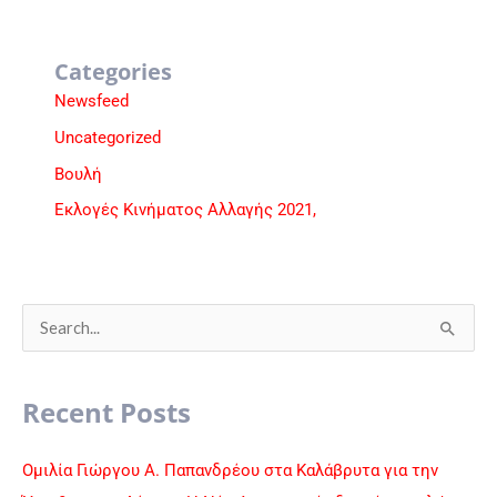
Categories
Newsfeed
Uncategorized
Βουλή
Εκλογές Κινήματος Αλλαγής 2021,
S
e
a
Recent Posts
r
c
Ομιλία Γιώργου Α. Παπανδρέου στα Καλάβρυτα για την
h