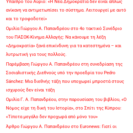
Ύπαιθρο του Αύριο: «Η Νέα Δημοκρατία δεν είναι απλώς
f
ανίκανη να αντιμετωπίσει το σύστημα. Λειτουργεί με αυτό
o
και το τροφοδοτεί»
r
Ομιλία Γιώργου Α. Παπανδρέου στο 4ο τακτικό Συνέδριο
:
του ΠΑΣΟΚ-Κίνημα Αλλαγής: Να κάνουμε τη λέξη
«Δημοκρατία» ξανά επικίνδυνη για τα κατεστημένα – και
λυτρωτική για τους πολλούς.
Παρέμβαση Γιώργου Α. Παπανδρέου στη συνεδρίαση της
Σοσιαλιστικής Διεθνούς υπό την προεδρία του Pedro
Sánchez: Μια διεθνής τάξη που υποχωρεί μπροστά στους
ισχυρούς δεν είναι τάξη
Ομιλία Γ. Α. Παπανδρέου, στην παρουσίαση του βιβλίου, «Ο
Νόμος είχε τη δική του Ιστορία», στο Σπίτι της Κύπρου:
«Τίποτα μεγάλο δεν προχωρά από μόνο του»
Άρθρο Γιώργου Α. Παπανδρέου στο Euronews: Γιατί οι