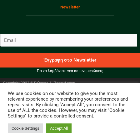
Newsletter
E
m
a
i
Έγγραφη στο Newsletter
l
Για να λαμβάνετε νέα και ενημερώσεις
*
Copyright 2023 © Γιώργος Α. Παπανδρέου
We use cookies on our website to give you the most
Facebook
Instagram
Twitter
relevant experience by remembering your preferences and
repeat visits. By clicking “Accept All”, you consent to the
use of ALL the cookies. However, you may visit "Cookie
Settings" to provide a controlled consent.
Cookie Settings
Accept All