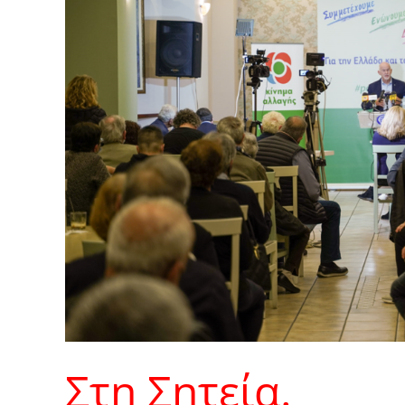
Στη Σητεία.