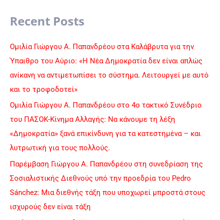
a
Recent Posts
r
c
Ομιλία Γιώργου Α. Παπανδρέου στα Καλάβρυτα για την
h
Ύπαιθρο του Αύριο: «Η Νέα Δημοκρατία δεν είναι απλώς
f
ανίκανη να αντιμετωπίσει το σύστημα. Λειτουργεί με αυτό
o
και το τροφοδοτεί»
r
Ομιλία Γιώργου Α. Παπανδρέου στο 4ο τακτικό Συνέδριο
:
του ΠΑΣΟΚ-Κίνημα Αλλαγής: Να κάνουμε τη λέξη
«Δημοκρατία» ξανά επικίνδυνη για τα κατεστημένα – και
λυτρωτική για τους πολλούς.
Παρέμβαση Γιώργου Α. Παπανδρέου στη συνεδρίαση της
Σοσιαλιστικής Διεθνούς υπό την προεδρία του Pedro
Sánchez: Μια διεθνής τάξη που υποχωρεί μπροστά στους
ισχυρούς δεν είναι τάξη