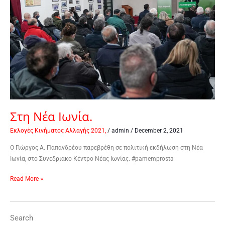
Στη Νέα Ιωνία.
Εκλογές Κινήματος Αλλαγής 2021,
/
admin
/
December 2, 2021
Ο Γιώργος Α. Παπανδρέου παρεβρέθη σε πολιτική εκδήλωση στη Νέα
Ιωνία, στο Συνεδριακο Κέντρο Νέας Ιωνίας. #pamemprosta
Read More »
Search