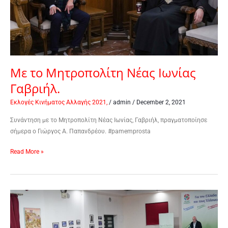
Με το Μητροπολίτη Νέας Ιωνίας
Γαβριήλ.
Εκλογές Κινήματος Αλλαγής 2021,
/
admin
/
December 2, 2021
Συνάντηση με το Μητροπολίτη Νέας Ιωνίας, Γαβριήλ, πραγματοποίησε
σήμερα ο Γιώργος Α. Παπανδρέου. #pamemprosta
Read More »
Στη
Νέα
Ιωνία.