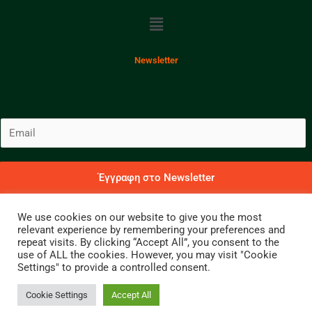
Menu
Newsletter
E
m
a
i
Έγγραφη στο Newsletter
l
Για να λαμβάνετε νέα και ενημερώσεις
*
We use cookies on our website to give you the most
relevant experience by remembering your preferences and
Copyright 2023 © Γιώργος Α. Παπανδρέου
repeat visits. By clicking “Accept All”, you consent to the
use of ALL the cookies. However, you may visit "Cookie
Facebook
Instagram
Twitter
Settings" to provide a controlled consent.
Cookie Settings
Accept All