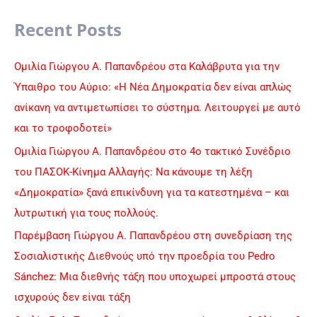
a
Recent Posts
r
c
Ομιλία Γιώργου Α. Παπανδρέου στα Καλάβρυτα για την
h
Ύπαιθρο του Αύριο: «Η Νέα Δημοκρατία δεν είναι απλώς
f
ανίκανη να αντιμετωπίσει το σύστημα. Λειτουργεί με αυτό
o
και το τροφοδοτεί»
r
Ομιλία Γιώργου Α. Παπανδρέου στο 4ο τακτικό Συνέδριο
:
του ΠΑΣΟΚ-Κίνημα Αλλαγής: Να κάνουμε τη λέξη
«Δημοκρατία» ξανά επικίνδυνη για τα κατεστημένα – και
λυτρωτική για τους πολλούς.
Παρέμβαση Γιώργου Α. Παπανδρέου στη συνεδρίαση της
Σοσιαλιστικής Διεθνούς υπό την προεδρία του Pedro
Sánchez: Μια διεθνής τάξη που υποχωρεί μπροστά στους
ισχυρούς δεν είναι τάξη