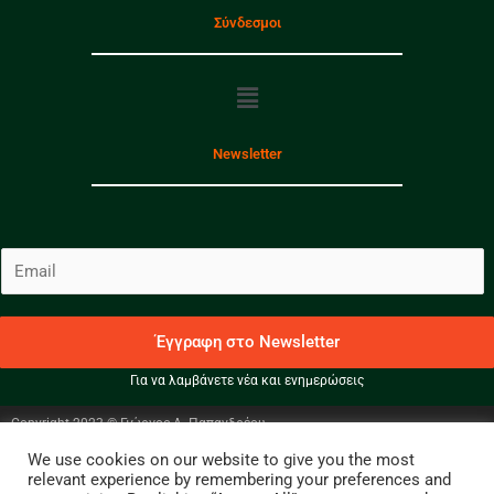
Σύνδεσμοι
Menu
Newsletter
E
m
a
i
Έγγραφη στο Newsletter
l
Για να λαμβάνετε νέα και ενημερώσεις
*
Copyright 2023 © Γιώργος Α. Παπανδρέου
We use cookies on our website to give you the most
Facebook
Instagram
Twitter
relevant experience by remembering your preferences and