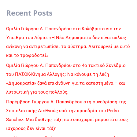
a
Recent Posts
r
c
Ομιλία Γιώργου Α. Παπανδρέου στα Καλάβρυτα για την
h
Ύπαιθρο του Αύριο: «Η Νέα Δημοκρατία δεν είναι απλώς
f
ανίκανη να αντιμετωπίσει το σύστημα. Λειτουργεί με αυτό
o
και το τροφοδοτεί»
r
Ομιλία Γιώργου Α. Παπανδρέου στο 4ο τακτικό Συνέδριο
:
του ΠΑΣΟΚ-Κίνημα Αλλαγής: Να κάνουμε τη λέξη
«Δημοκρατία» ξανά επικίνδυνη για τα κατεστημένα – και
λυτρωτική για τους πολλούς.
Παρέμβαση Γιώργου Α. Παπανδρέου στη συνεδρίαση της
Σοσιαλιστικής Διεθνούς υπό την προεδρία του Pedro
Sánchez: Μια διεθνής τάξη που υποχωρεί μπροστά στους
ισχυρούς δεν είναι τάξη