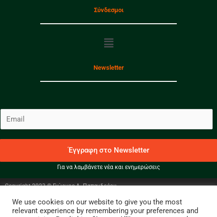
Σύνδεσμοι
Menu
Newsletter
E
m
a
i
Έγγραφη στο Newsletter
l
Για να λαμβάνετε νέα και ενημερώσεις
*
Copyright 2023 © Γιώργος Α. Παπανδρέου
We use cookies on our website to give you the most
Facebook
Instagram
Twitter
relevant experience by remembering your preferences and