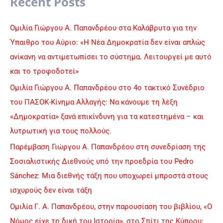
Recent Posts
r
c
Ομιλία Γιώργου Α. Παπανδρέου στα Καλάβρυτα για την
h
Ύπαιθρο του Αύριο: «Η Νέα Δημοκρατία δεν είναι απλώς
f
ανίκανη να αντιμετωπίσει το σύστημα. Λειτουργεί με αυτό
o
και το τροφοδοτεί»
r
Ομιλία Γιώργου Α. Παπανδρέου στο 4ο τακτικό Συνέδριο
:
του ΠΑΣΟΚ-Κίνημα Αλλαγής: Να κάνουμε τη λέξη
«Δημοκρατία» ξανά επικίνδυνη για τα κατεστημένα – και
λυτρωτική για τους πολλούς.
Παρέμβαση Γιώργου Α. Παπανδρέου στη συνεδρίαση της
Σοσιαλιστικής Διεθνούς υπό την προεδρία του Pedro
Sánchez: Μια διεθνής τάξη που υποχωρεί μπροστά στους
ισχυρούς δεν είναι τάξη
Ομιλία Γ. Α. Παπανδρέου, στην παρουσίαση του βιβλίου, «Ο
Νόμος είχε τη δική του Ιστορία», στο Σπίτι της Κύπρου: