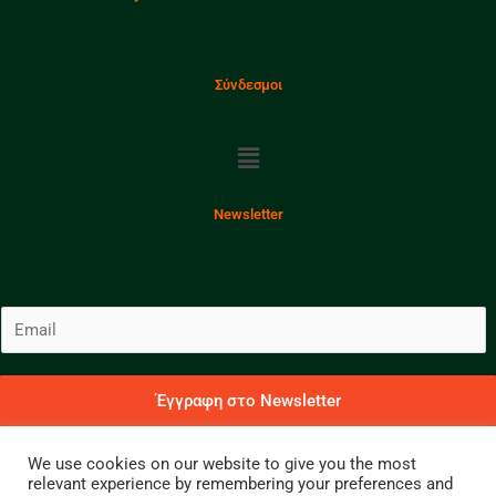
Σύνδεσμοι
Menu
Newsletter
E
m
a
i
Έγγραφη στο Newsletter
l
Για να λαμβάνετε νέα και ενημερώσεις
*
We use cookies on our website to give you the most
relevant experience by remembering your preferences and
Copyright 2023 © Γιώργος Α. Παπανδρέου