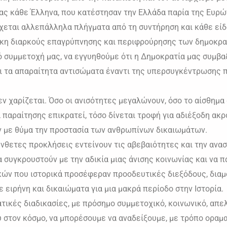
ας κάθε Έλληνα, που κατέστησαν την Ελλάδα παρία της Ευρ
χεται αλλεπάλληλα πλήγματα από τη συντήρηση και κάθε είδ
κη διαρκούς επαγρύπνησης και περιφρούρησης των δημοκρατ
ό συμμετοχή μας, να εγγυηθούμε ότι η Δημοκρατία μας συμβαδ
ει τα απαραίτητα αντισώματα έναντι της υπερσυγκέντρωσης π
δεν χαρίζεται. Όσο οι ανισότητες μεγαλώνουν, όσο το αίσθημ
α παραίτησης επικρατεί, τόσο δίνεται τροφή για αδιέξοδη ακ
 με θύμα την προστασία των ανθρωπίνων δικαιωμάτων.
ύνθετες προκλήσεις εντείνουν τις αβεβαιότητες και την αν
 συγκρουστούν με την αδικία μιας άνισης κοινωνίας και να π
ικών που ιστορικά προσέφεραν προοδευτικές διεξόδους, δι
 ειρήνη και δικαιώματα για μια μακρά περίοδο στην Ιστορία.
ατικές διαδικασίες, με πρόσημο συμμετοχικό, κοινωνικό, απε
στον κόσμο, να μπορέσουμε να αναδείξουμε, με τρόπο οραματ