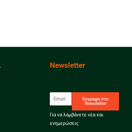
ι
Newsletter
E
Έγγραφη στο
Newsletter
m
a
Για να λαμβάνετε νέα και
i
ενημερώσεις
l