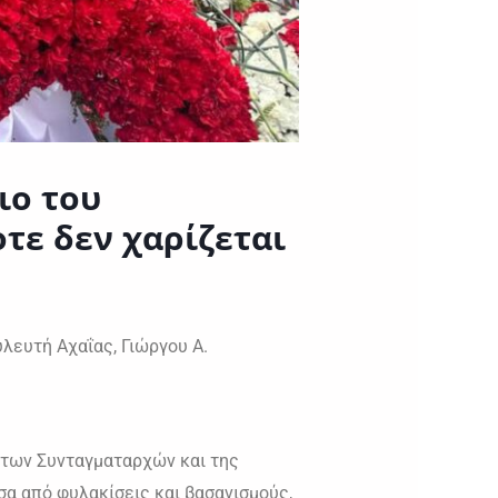
ιο του
οτε δεν χαρίζεται
λευτή Αχαΐας, Γιώργου Α.
α των Συνταγματαρχών και της
α από φυλακίσεις και βασανισμούς,