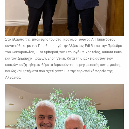
Στο πλαίσιο της επίσκεψης του στα Τίρανα, ο Γιώργος Α. Παπανδρέου
συναντήθηκε με τον Πρωθυπουργό της Αλβανίας, Edi Rama, την Πρόεδρο
του Κοινοβουλίου, Elisa Spiropali, τον Υπουργό Επικρατείας, Taulant Balla,
και τον Δήμαρχο Τιράνων, Erion Veliaj. Κατά τη διάρκεια αυτών των
επαφών, συζητήθηκαν θέματα διμερούς και περιφερειακής συνεργασίας,
καθώς και ζητήματα που σχετίζονται με την ευρωπαϊκή πορεία της
Αλβανίας.