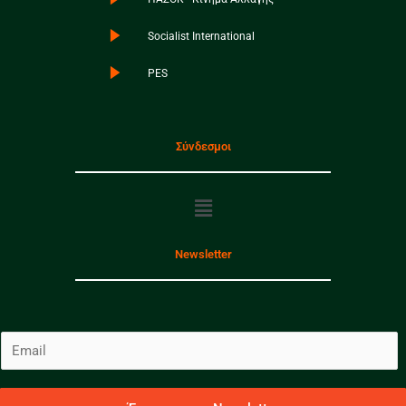
Socialist International
PES
Σύνδεσμοι
Menu
Newsletter
E
m
a
i