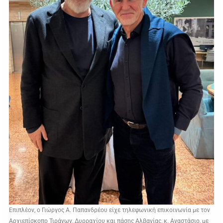
Επιπλέον, ο Γιώργος Α. Παπανδρέου είχε τηλεφωνική επικοινωνία με τον
Αρχιεπίσκοπο Τιράνων, Δυρραχίου και πάσης Αλβανίας, κ. Αναστάσιο, με