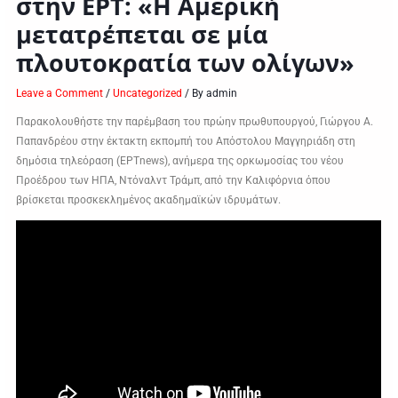
στην ΕΡΤ: «Η Αμερική
μετατρέπεται σε μία
πλουτοκρατία των ολίγων»
Leave a Comment
/
Uncategorized
/ By
admin
Παρακολουθήστε την παρέμβαση του πρώην πρωθυπουργού, Γιώργου Α.
Παπανδρέου στην έκτακτη εκπομπή του Απόστολου Μαγγηριάδη στη
δημόσια τηλεόραση (ΕΡΤnews), ανήμερα της ορκωμοσίας του νέου
Προέδρου των ΗΠΑ, Ντόναλντ Τράμπ, από την Καλιφόρνια όπου
βρίσκεται προσκεκλημένος ακαδημαϊκών ιδρυμάτων.