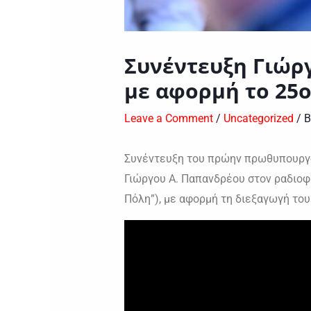
Συνέντευξη Γιώργ
με αφορμή το 25ο
Leave a Comment
/
Uncategorized
/ 
Συνέντευξη του πρώην πρωθυπουργού
Γιώργου Α. Παπανδρέου στον ραδιοφ
Πόλη”), με αφορμή τη διεξαγωγή του