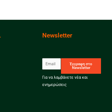
ι
Newsletter
E
Έγγραφη στο
Newsletter
m
a
Για να λαμβάνετε νέα και
i
ενημερώσεις
l
*