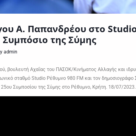
ου Α. Παπανδρέου στο Studi
 Συμπόσιο της Σύμης
By
admin
, βουλευτή Αχαΐας του ΠΑΣΟΚ/Κινήματος Αλλαγής και ιδρυτ
ωνικό σταθμό Studio Ρέθυμνο 980 FM και τον δημοσιογράφο 
 25ου Συμποσίου της Σύμης στο Ρέθυμνο, Κρήτη. 18/07/2023.