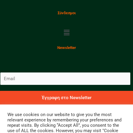
Σύνδεσμοι
Menu
Newsletter
E
m
a
i
Έγγραφη στο Newsletter
l
Για να λαμβάνετε νέα και ενημερώσεις
*
We use cookies on our website to give you the most
relevant experience by remembering your preferences and
Copyright 2023 © Γιώργος Α. Παπανδρέου
repeat visits. By clicking “Accept All”, you consent to the
use of ALL the cookies. However, you may visit "Cookie
Facebook
Instagram
Twitter