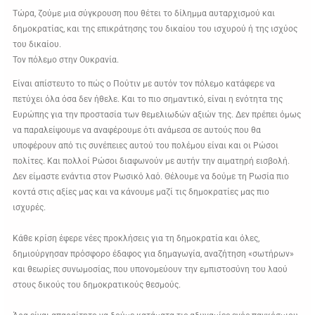
Τώρα, ζούμε μια σύγκρουση που θέτει το δίλημμα αυταρχισμού και
δημοκρατίας, και της επικράτησης του δικαίου του ισχυρού ή της ισχύος
του δικαίου.
Τον πόλεμο στην Ουκρανία.
Είναι απίστευτο το πώς ο Πούτιν με αυτόν τον πόλεμο κατάφερε να
πετύχει όλα όσα δεν ήθελε. Και το πιο σημαντικό, είναι η ενότητα της
Ευρώπης για την προστασία των θεμελιωδών αξιών της. Δεν πρέπει όμως
να παραλείψουμε να αναφέρουμε ότι ανάμεσα σε αυτούς που θα
υποφέρουν από τις συνέπειες αυτού του πολέμου είναι και οι Ρώσοι
πολίτες. Και πολλοί Ρώσοι διαφωνούν με αυτήν την αιματηρή εισβολή.
Δεν είμαστε ενάντια στον Ρωσικό λαό. Θέλουμε να δούμε τη Ρωσία πιο
κοντά στις αξίες μας και να κάνουμε μαζί τις δημοκρατίες μας πιο
ισχυρές.
Κάθε κρίση έφερε νέες προκλήσεις για τη δημοκρατία και όλες,
δημιούργησαν πρόσφορο έδαφος για δημαγωγία, αναζήτηση «σωτήρων»
και θεωρίες συνωμοσίας, που υπονομεύουν την εμπιστοσύνη του λαού
στους δικούς του δημοκρατικούς θεσμούς.