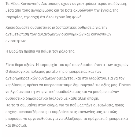
Τα Μέσα Κοινωνικής Δικτύωσης έχουν συγκεντρώσει τεράστια δύναμη,
μέσα από τους αλγόριθμους και τα bots ακυρώνουν την έννοια της
ισηγορίας, την αρχή ότι όλοι έχουν ίση φωνή.
Χρειαζόμαστε ουσιαστικές ριζοσπαστικές ρυθμίσεις για την
αντιμετώπιση των αυξανόμενων οικονομικών και κοινωνικών
ανισοτήτων.
Η Ευρώπη πρέπει να παίξει τον ρόλο της.
Είναι θέμα αξιών. Η κυριαρχία του κράτους δικαίου έναντι των ισχυρών.
Ο ιδεολογικός πόλεμος μεταξύ της δημοκρατίας και των
αντιδημοκρατικών δυνάμεων διεξάγεται και στο διαδίκτυο. Για να τον
κερδίσουμε, πρέπει να υπερασπιστούμε δημιουργικά τις αξίες μας. Πρέπει
να βγούμε από τη ιντερνετική ομαδούλα μας και να μπούμε σε έναν
ουσιαστικό δημοκρατικό διάλογο με κάθε άλλη άποψη.
Για το τι συμβαίνει στον κόσμο, για το πού μας πάνε οι εξελίξεις, ποιες
αρχές υπερασπιζόμαστε, τι συμβαίνει στις κοινωνίες μας, και πώς
μπορούμε να οργανωθούμε για να αλλάξουμε τα πράγματα δημοκρατικά
και βιώσιμα.