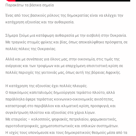
Παρακάτω τα βάσικα σημεία
Ένας από τους βασικούς ρόλους της δημοκρατίας είναι να ελέγχει την
κατάχρηση εξουσίας και την αυθαιρεσία.
Σήμερα ζούμε μια κατάφωρη αυθαιρεσία με την εισβολή στην Ουκρανία.
Με τραγικές στιγμές φρίκης και βίας, όπως αποκαλύφθηκε πρόσφατα, σε
πολλές πόλεις της Ουκρανίας.
Αλλά και με συνέπειες για όλους μας, στην οικονομία, στις τιμές της
ενέργειας και των τροφίμων και με επερχόμενη επισιτιστική κρίση σε
πολλές περιοχές της γειτονιάς μας, όπως αυτή της βόρειας Αφρικής.
Η κατάχρηση της εξουσίας έχει πολλές πλευρές.
Ο παγκόσμιος καπιταλισμός δημιούργησε τεράστιο πλούτο, αλλά
παράλληλα έφερε τεράστιες κοινωνικο-οικονομικές ανισότητες,
καταστροφή στο περιβάλλον και κλιματική κρίση, προσφυγιά, και
συγκέντρωση πλούτου και εξουσίας στα χέρια λίγων.
Με εταιρείες – κολοσσούς, ψηφιακές, πετρελαίου, φαρμακευτικές,
αγροτοδιατροφικές, χρηματοπιστωτικές και οπλικών συστημάτων.
Η ισχύς τους υπονόμευσε και τους δημοκρατικούς θεσμούς μέσα από τα